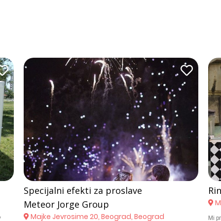
Specijalni efekti za proslave
Rin
Ma
Meteor Jorge Group
Majke Jevrosime 20, Beograd, Beograd
y
Mi p