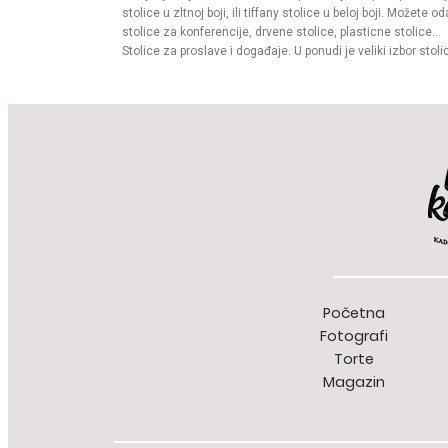
stolice u zltnoj boji, ili tiffany stolice u beloj boji. Možete od
stolice za konferencije, drvene stolice, plasticne stolice...
Stolice za proslave i događaje. U ponudi je veliki izbor stoli
iznajmljivanje. Odaberite najprikladniju stolicu iz naše širo
ponude. Uz stolice koje nudimo u ponudi je kompletan inve
za Vaše događaje. Stolice za sve prilike. Naše stolice mož
koristiti za seminare, venčanja, svadbe, proslava slava,
konferencije, privatne proslave, proslave firme i ostale prilik
Stolice su raspoložive u količinama do 1000 osoba.
Početna
Fotografi
Torte
Magazin