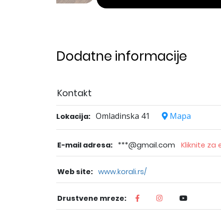
Dodatne informacije
Kontakt
Omladinska 41
Mapa
Lokacija:
E-mail adresa:
***@gmail.com
Kliknite za
Web site:
www.korali.rs/
Drustvene mreze: