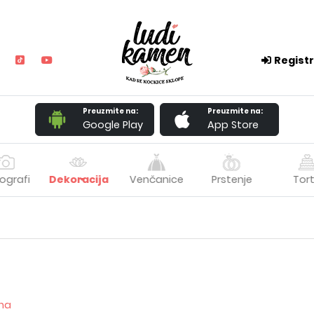
Registr
Preuzmite na:
Preuzmite na:
Google Play
App Store
ografi
Dekoracija
Venčanice
Prstenje
Tor
ona