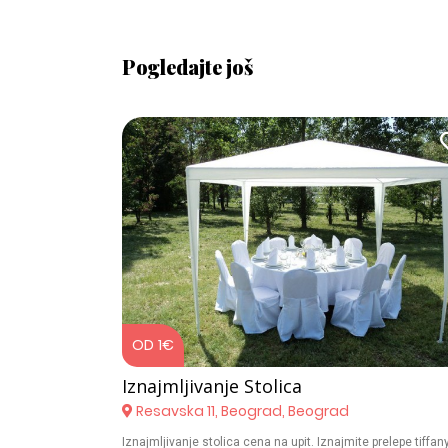
Pogledajte još
OD 1€
Iznajmljivanje Stolica
Resavska 11, Beograd, Beograd
Iznajmljivanje stolica cena na upit. Iznajmite prelepe tiffan