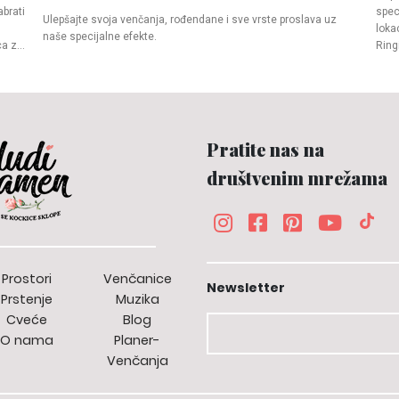
abrati
spec
Ulepšajte svoja venčanja, rođendane i sve vrste proslava uz
lokac
naše specijalne efekte.
ca za
Ringi
ke
Kova
ntar
sjaj
ete
sve 
umet
e.
podršku 
Pratite nas na
vaši
oko 
društvenim mrežama
baro
loka
krai
Sa p
su a
prsk
Prostori
Venčanice
Newsletter
Prstenje
Muzika
Cveće
Blog
O nama
Planer-
Venčanja