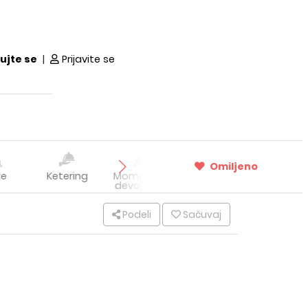
ujte se
|
Prijavite se
Omiljeno
te
Ketering
Momačko i
Prevoz
Kutak
devojačko
lepote
veče
Podeli
Sačuvaj