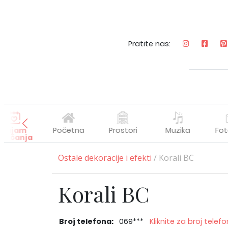
Pratite nas:
Sajam
Početna
Prostori
Muzika
Fot
enčanja
Ostale dekoracije i efekti
/ Korali BC
Korali BC
Broj telefona:
069***
Kliknite za broj telef