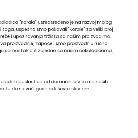
oladica "Korala" usredsređeno je na razvoj malog
 toga, uspešno smo pakovali "Korale" za veliki broj
 mreže i upoznavanja tržišta sa našim proizvodima.
kova proizvodnje, započeli smo proizvodnju ručno
odaju samostalno ili zajedno sa našim čokoladicama,
okoladnih poslastica od domaćih lešnika sa naših
o tu da se vaši gosti oduševe i ukusom i