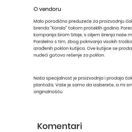
O vendoru
Malo porodično preduzeće za proizvodnju čok
brenda "Korala" tokom proteklih godina. Pored
kompanija širom Srbije, s ciljem širenja naše
Paralelno s tim, zbog pokrivanja visokih troš
izrađenih poklon kutijica. Ove kutijice se pr
nudeći gotovo rešenje za poklon.
Naša specijalnost je proizvodnja i prodaja č
plantaža. Vaše je samo da izaberete, a mi sm
originalnošću
Komentari