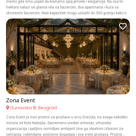
mesto gde smo uspeli da kreiramo spoj prirode i elegancije. Na ova tri
hektara nalazi se glavna vila sa bazenom, dva apartmana i kuća sa
otvorenim bazenom. Naši kapaciteti mogu uslužiti do 300 gostiju kako na
otvorenom tako i u zatvorenom prostoru. Villa Viko nije samo mesto, ona
je iskustvo. Iskustvo koje jedva čekamo da doživite. Villa nudi kapacitet
do čak 300 gostiju i u otvorenom i u zatvorenom prostoru. Sadržaj smo
upotpunili zatvorenim i otvorenim bazenom Kompleks pored mladenačkog
apartmana ima kapacitet za smeštaj za još 33 gostiju.
Zona Event
Dunavska 1B, Beograd
Zona Event je novi prostor za proslave u srcu Dorćola, na svega nekoliko
minuta od Kule Nebojša. Savremeno ureden enterijer, vrhunska
organizacija i pažljivo osmišljen ambijent čine ga idealnim izborom za
venčanja, rodendane, poslovne dogadaje i sve vrste proslava. Prostor