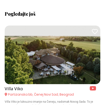
Pogledajte još
Villa Viko
Partizanska bb, Čenej Novi Sad, Beograd
Villa Viko je luksuzno imanje na Čeneju, nadomak Novog Sada. To je