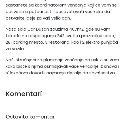
sastanete sa koordinatorom venčanja koji će vam se
posvetiti u potpunosti i posavetovati vas kako da
ostvarite ideje za vaš veliki dan.
Naša sala Car Dušan zauzima 407m2, gde su vam
takođe na raspolaganju 242 svetle i prozračne sobe,
281 parking mesto, 3 restorana, kao i 2 elektro punjača
za vozila.
Naši stručnjaci za planiranje venčanja na usluzi su vam
kako biste s njima osmišljavali vaše venčanje iz snova i
s’ lakoćom dovodili najmanje detalje do savršenstva.
Komentari
Ostavite komentar