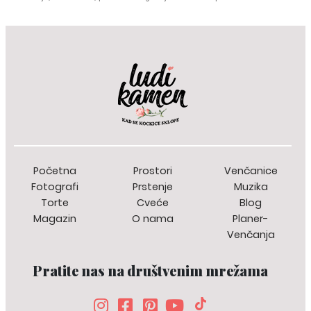
može ugostiti od 150 do 400 gostiju, uz fleksibilan raspored koji se
prilagodava svakom dogadaju. U sklopu kompleksa nalazi se Zona
Garden - elegantan prostor na otvorenom, namenjen venčanjima i
ceremonijama pod vedrim nebom, kao i drugim proslavama na
otvorenom. Gostima je obezbeden privatni parking, a atraktivna lokacija
omogućava jednostavan dolazak iz svih delova grada. Posetite nas i
dozvolite nam da zajedno organizujemo dogadaj koji će se pamtiti.
Početna
Prostori
Venčanice
Fotografi
Prstenje
Muzika
Torte
Cveće
Blog
Magazin
O nama
Planer-
Venčanja
Pratite nas na društvenim mrežama