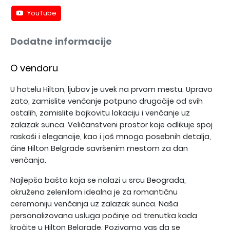
YouTube
Dodatne informacije
O vendoru
U hotelu Hilton, ljubav je uvek na prvom mestu. Upravo
zato, zamislite venčanje potpuno drugačije od svih
ostalih, zamislite bajkovitu lokaciju i venčanje uz
zalazak sunca. Veličanstveni prostor koje odlikuje spoj
raskoši i elegancije, kao i još mnogo posebnih detalja,
čine Hilton Belgrade savršenim mestom za dan
venčanja.
Najlepša bašta koja se nalazi u srcu Beograda,
okružena zelenilom idealna je za romantičnu
ceremoniju venčanja uz zalazak sunca. Naša
personalizovana usluga počinje od trenutka kada
kročite u Hilton Belgrade. Pozivamo vas da se