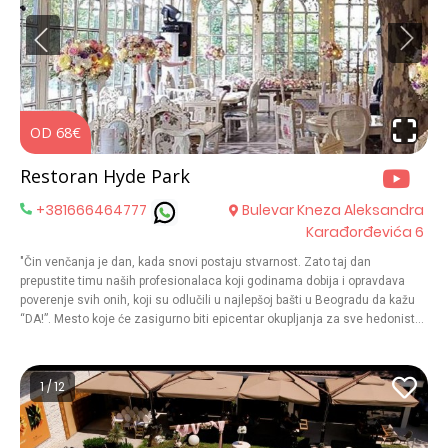
OD 68€
O
Restoran Hyde Park
+381666464777
Bulevar Kneza Aleksandra
Karađorđevića 6
"Čin venčanja je dan, kada snovi postaju stvarnost. Zato taj dan
prepustite timu naših profesionalaca koji godinama dobija i opravdava
poverenje svih onih, koji su odlučili u najlepšoj bašti u Beogradu da kažu
“DA!”. Mesto koje će zasigurno biti epicentar okupljanja za sve hedoniste
u Beogradu odlikuje se izuzetno dizajniranim enterijerom, širokom
ponudom najkvalitetnijih vina iz Srbije i Italije i pažljivo osmišljenim
menijem koji u potpunosti prati besprekornu vinsku kartu. Ugodite svim
1 / 12
svojim čulima i uživajte u najlepšoj bašti u Beogradu uz bogat izbor hrane
i pića.