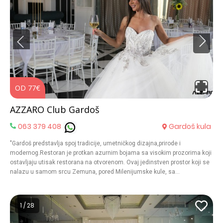
OD 77€
O
AZZARO Club Gardoš
063 379 408
Gardoš kula
"Gardoš predstavlja spoj tradicije, umetničkog dizajna,prirode i
modernog.Restoran je protkan azurnim bojama sa visokim prozorima koji
ostavljaju utisak restorana na otvorenom. Ovaj jedinstven prostor koji se
nalazu u samom srcu Zemuna, pored Milenijumske kule, sa
fenomenalnim pogledom na reku je idealan prostor za ekskluzivne
svadbe. Ako želite da se o Vašoj svadbi priča kao o svadbama poznatih,
onda je Gardoš pravo mesto za Vas. Umetnost odabira i pripremanja
1 / 28
najkvalitetnijih jela koja će se naći na stolu vaših dragih gostiju, kao i Vas
su naš poseban ponos. Po receptima kulinarskih virtuoza, svaka porcija je