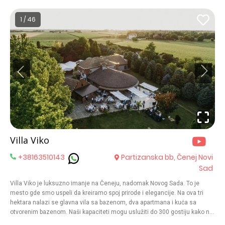
1 / 46
Villa Viko
+38163510143
Partizanska bb, Čenej Novi
Sad
Villa Viko je luksuzno imanje na Čeneju, nadomak Novog Sada. To je
mesto gde smo uspeli da kreiramo spoj prirode i elegancije. Na ova tri
hektara nalazi se glavna vila sa bazenom, dva apartmana i kuća sa
otvorenim bazenom. Naši kapaciteti mogu uslužiti do 300 gostiju kako na
otvorenom tako i u zatvorenom prostoru. Villa Viko nije samo mesto, ona