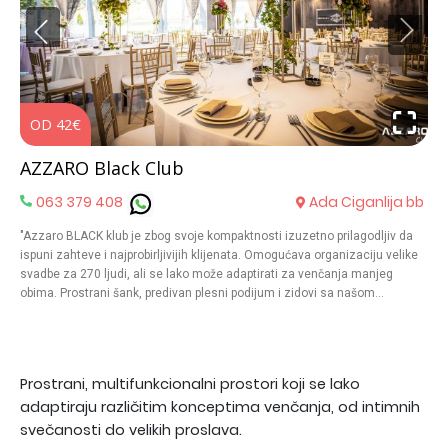
OD 42€
O
AZZARO Black Club
063 379 408
Ada Ciganlija bb
"Azzaro BLACK klub je zbog svoje kompaktnosti izuzetno prilagodljiv da
ispuni zahteve i najprobirljivijih klijenata. Omogućava organizaciju velike
svadbe za 270 ljudi, ali se lako može adaptirati za venčanja manjeg
obima. Prostrani šank, predivan plesni podijum i zidovi sa našom
karakterističnom šarom, osnovna su obeležja ovog prostora. Uz prostor
koji predstavlja spoj moderne funkcionalnosti i estetike, opremljen
najsavremenijim ozvučenjem i profesionalnom rasvetom za audio-
vizuelnu čaroliju, nudimo vrhunsku uslugu našeg ljubaznog osoblja i
Prostrani, multifunkcionalni prostori koji se lako
nezaboravni ketering. Elegantni okrugli stolovi, vrhunski odabrano posuđe
adaptiraju različitim konceptima venčanja, od intimnih
i pribor, visokokvalitetni stolnjaci i navlake na stolicama sa bojama mašni
kakve zamislite čine da svaka svečanost ostavi utisak prefinjenosti.
svečanosti do velikih proslava.
Azzaro BLACK je specijalizovani restoran za svadbe, proslave i žurke.