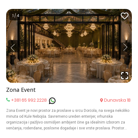
događaj učiniti nezaboravnim. Organizacija svih vrsta proslava: venčanja,
momačke i devojačke večeri, rođendani, krštenja, korporativne proslave,
proslave rođenja deteta, godišnjice matura.
1 / 4
Zona Event
+381 65 992 2228
Dunavska 1B
Zona Event je novi prostor za proslave u srcu Dorćola, na svega nekoliko
minuta od Kule Nebojša. Savremeno ureden enterijer, vrhunska
organizacija i pažljivo osmišljen ambijent čine ga idealnim izborom za
venčanja, rodendane, poslovne dogadaje i sve vrste proslava. Prostor
može ugostiti od 150 do 400 gostiju, uz fleksibilan raspored koji se