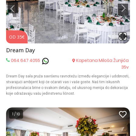
elegancije i prirodne lepote. Dođite i uverite se zašto je restoran Lola
savršeno mesto za vaš veliki dan. Otkrijte čaroliju venčanja na otvorenom
i dozvolite nam da vašu proslavu učinimo nezaboravnom.
OD 35€
O
Dream Day
064 647 4055
Kapetana Miloša Žunjića
35v
Dream Day sala pruža savršenu ravnotežu između elegancije i udobnosti,
stvarajući ambijent koji će očarati vas i vaše goste. Naš tim iskusnih
profesionalaca brine o svakom detalju, od ukusnog menija do dekoracija
koje odražavaju vašu jedinstvenu ličnost.
1 / 10