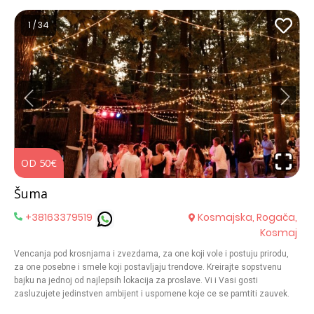
prilagodava svakom dogadaju. U sklopu kompleksa nalazi se Zona
Garden - elegantan prostor na otvorenom, namenjen venčanjima i
1 / 34
ceremonijama pod vedrim nebom, kao i drugim proslavama na
otvorenom. Gostima je obezbeden privatni parking, a atraktivna lokacija
omogućava jednostavan dolazak iz svih delova grada. Posetite nas i
dozvolite nam da zajedno organizujemo dogadaj koji će se pamtiti.
OD 50€
O
Šuma
+38163379519
Kosmajska, Rogača,
Kosmaj
Vencanja pod krosnjama i zvezdama, za one koji vole i postuju prirodu,
za one posebne i smele koji postavljaju trendove. Kreirajte sopstvenu
bajku na jednoj od najlepsih lokacija za proslave. Vi i Vasi gosti
zasluzujete jedinstven ambijent i uspomene koje ce se pamtiti zauvek.