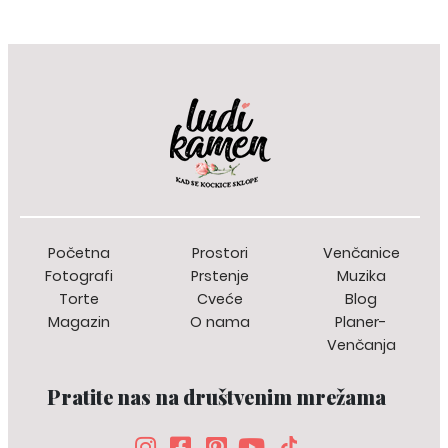
Bašta restorana Black nalazi se pored jezera na Adi, ima divan pogled, a
sređena je u elegantnom i luksuznom stilu, sa vrhunskom rasvetom,
zvezdanim nebom i sasvim je prilagodljiva za sve dekoracije koje želite."
Početna
Prostori
Venčanice
Fotografi
Prstenje
Muzika
Torte
Cveće
Blog
Magazin
O nama
Planer-
Venčanja
Pratite nas na društvenim mrežama