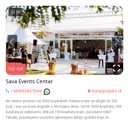
je iskustvo. Iskustvo koje jedva čekamo da doživite. Villa nudi kapacitet
do čak 300 gostiju i u otvorenom i u zatvorenom prostoru. Sadržaj smo
1 / 29
upotpunili zatvorenim i otvorenim bazenom Kompleks pored mladenačkog
apartmana ima kapacitet za smeštaj za još 33 gostiju.
OD 43€
O
Sava Events Centar
+381692927546
Donjopoljska 14
Na našem prostoru od 3000 kvadratnih metara može se okupiti do 250
ljudi, i sve se može dogoditi u bilo kojem danu. Od tih 3000 kvadrata, 300
kvadrata je natkriveno, dok još 150 kvadrata krasi „zvezdano nebo“.
Takođe, posedujemo izuzetno opremljeno dečije igralište koje će
oduševiti najmlađe goste, stvarajući idealan ambijent za decu i ljubimce.
Nalazimo se u opštini Surčin, u Boljevcima, blizu reke Save, Bojcinske