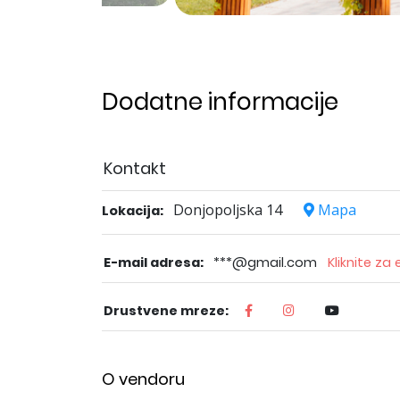
Dodatne informacije
Kontakt
Donjopoljska 14
Mapa
Lokacija:
E-mail adresa:
***@gmail.com
Kliknite za
Drustvene mreze:
O vendoru