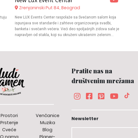
New Lux Event Centar
Zrenjaninski Put 84, Beograd
tuju
New LUX Events Center raspolaže sa Svečanom salom koja
ispunjava sve standarde i zahteve organizovanja svadbi,
banketa i svečanih večera. Veći deo spoljašnjih zidova sale je
napravljen od stakla, koji su okruženi ukrašenim zelenim
površinama. Svečana sala je opremljena okruglim banket
stolovima za 8-10 osoba, a prima do 350 posetilaca. Poseduje
podijum za igru sa profesionalnim osvetljenjem i ozvučenjem.
Kompletan prostor u Svečanoj sali je osvetljen LED i RGB
rasvetom. Klima sistem je napravljen tako da je omogućena
Pratite nas na
konstantna izmena vazduha i ubacivanje svežeg vazduha kao i
mogućnost ubacivanja različitih mirisa (po želji) kroz
društvenim mrežama
ventilacioni sistem, što omogućava izuzetno prijatan boravak u
banket sali bez obzira na spoljašnju temperaturu. Ovaj prostor je
tako organizovan da se može transformisati i prilagoditi Vašim
željama i zahtevima, u kome možete napraviti događaj za
pamćenje!
Prostori
Venčanice
Newsletter
Prstenje
Muzika
Cveće
Blog
O nama
Planer-