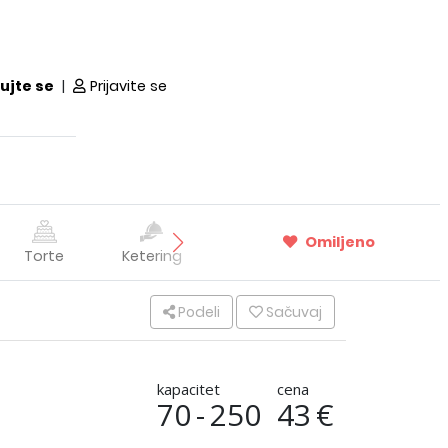
ujte se
|
Prijavite se
Omiljeno
Torte
Ketering
Momačko i
Prevoz
devojačko
veče
Podeli
Sačuvaj
kapacitet
cena
70
-
250
43
€