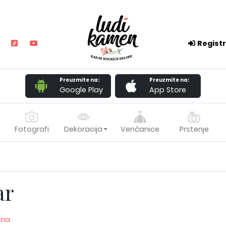
Registr
Preuzmite na:
Preuzmite na:
Google Play
App Store
Fotografi
Dekoracija
Venčanice
Prstenje
ar
ona