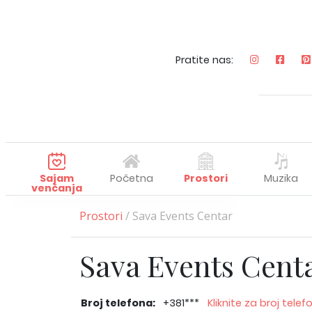
Pratite nas:
Sajam
Početna
Prostori
Muzika
venčanja
Prostori
/ Sava Events Centar
Sava Events Cent
Broj telefona:
+381***
Kliknite za broj telef