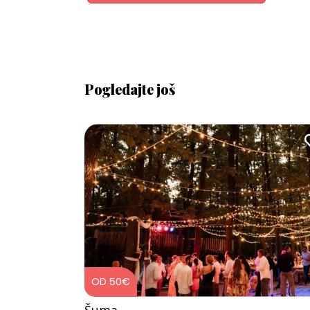
Pogledajte još
OD 50€