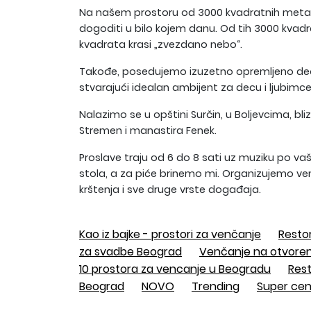
Na našem prostoru od 3000 kvadratnih metara
dogoditi u bilo kojem danu. Od tih 3000 kvadra
kvadrata krasi „zvezdano nebo“.
Takođe, posedujemo izuzetno opremljeno dečij
stvarajući idealan ambijent za decu i ljubimce
Nalazimo se u opštini Surčin, u Boljevcima, bl
Stremen i manastira Fenek.
Proslave traju od 6 do 8 sati uz muziku po va
stola, a za piće brinemo mi. Organizujemo ve
krštenja i sve druge vrste događaja.
Kao iz bajke - prostori za venčanje
Resto
za svadbe Beograd
Venčanje na otvoren
10 prostora za vencanje u Beogradu
Rest
Beograd
NOVO
Trending
Super cen