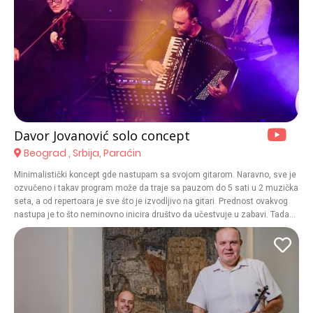
Davor Jovanović solo concept
Beograd , Srbija, Paraćin
Minimalistički koncept gde nastupam sa svojom gitarom. Naravno, sve je
ozvučeno i takav program može da traje sa pauzom do 5 sati u 2 muzička
seta, a od repertoara je sve što je izvodljivo na gitari. Prednost ovakvog
nastupa je to što neminovno inicira društvo da učestvuje u zabavi. Tada
svi pevaju i lepo se provode i često bude vrlo interaktivno gde zvanice
poručuju pesme, pa nekad i zapevaju sa mnom. Ovakav vid zabave
praktikuju privatni klijenti za proslave raznih porodičnih jubileja, uspeha,
rođendana i sl., a i korporativni klijenti za “team building”-e zaposlenih van
grada i granica naše države za sve popularnije “online zabave” za
zaposlene jer se može lako pratiti na telefonu, televizoru ili video bimu
preko YouTube platforme uz HD zvuk i sliku. Takođe, može se napraviti