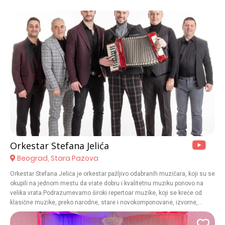
Orkestar Stefana Jelića
Beograd, Stara Pazova
Orkestar Stefana Jelića je orkestar pažljivo odabranih muzičara, koji su se
okupili na jednom mestu da vrate dobru i kvalitetnu muziku ponovo na
velika vrata.Podrazumevamo široki repertoar muzike, koji se kreće od
klasične muzike, preko narodne, stare i novokomponovane, izvorne,
starogradske,domace pop, rok i strane muzike. Ono sto mi nudimo jeste
neprocenjivo znanje, kvalitet zvuka i tona, muzičko-scenski nastup i jos