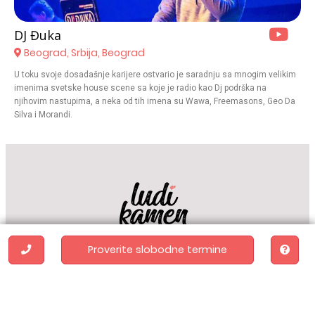
DJ Đuka
Beograd, Srbija, Beograd
U toku svoje dosadašnje karijere ostvario je saradnju sa mnogim velikim
imenima svetske house scene sa koje je radio kao Dj podrška na
njihovim nastupima, a neka od tih imena su Wawa, Freemasons, Geo Da
Silva i Morandi.
Proverite slobodne termine
Početna
Prostori
Venčanice
Fotografi
Prstenje
Muzika