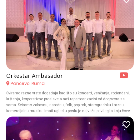
mnogo toga.
Orkestar Ambasador
Pančevo, Ruma
Sviramo razne vrste događaja kao što su koncerti, venčanja, rođendani,
krštenja, korporativne proslave a naš repertoar zavisi od dogovora sa
vama. Sviramo zabavnu, narodnu, folk, pop-rok, starogradsku i raznu
komercijalnu muziku. Imati ugled u poslu je najveća privilegija koju čovek
može da zasluži, zato se trudimo da ostavimo odlične utiske svakom od
Vas.