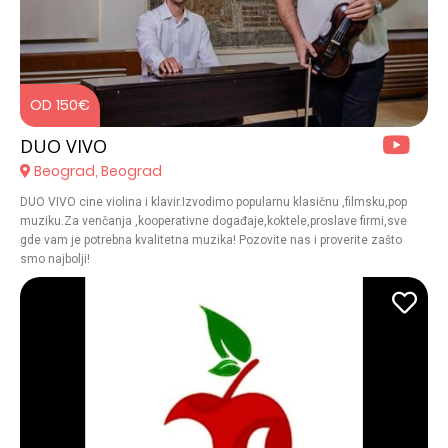
sjajan koncept aktivacije na "team building-u", gde će se napraviti
takmičenje u pevanju uz moju pratnji na gitari. To može vrlo interesantno
za sve sektore firme. Promo materijal je na društvenim mrežama pod
hashtag-om #davorjovanovicsolo
OD 150€
DUO VIVO
Beograd, Beograd
DUO VIVO cine violina i klavir.Izvodimo popularnu klasičnu ,filmsku,pop
muziku.Za venčanja ,kooperativne događaje,koktele,proslave firmi,sve
gde vam je potrebna kvalitetna muzika! Pozovite nas i proverite zašto
smo najbolji!