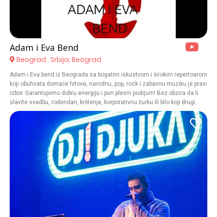
Adam i Eva Bend
Beograd , Srbija, Beograd
Adam i Eva bend iz Beograda sa bogatim iskustvom i širokim repertoarom
koji obuhvata domaće hitove, narodnu, pop, rock i zabavnu muziku je pravi
izbor. Garantujemo dobru energiju i pun plesni podijum! Bez obzira da li
slavite svadbu, rođendan, krštenje, korporativnu žurku ili bilo koji drugi
važan trenutak – naš profesionalni pristup, besprekorna svirka i interakcija
sa publikom podižu atmosferu na viši nivo. Pored benda u ponudi je i DJ,
za one koji žele miks klupske energije i živog nastupa.